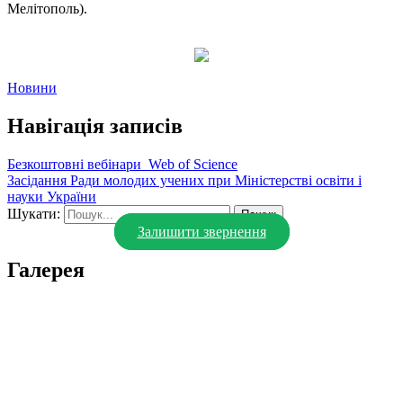
Мелітополь).
Новини
Навігація записів
Безкоштовні вебінари_Web of Science
Засідання Ради молодих учених при Міністерстві освіти і
науки України
Шукати:
Залишити звернення
Галерея