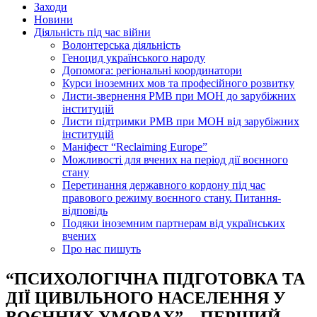
Заходи
Новини
Діяльність під час війни
Волонтерська діяльність
Геноцид українського народу
Допомога: регіональні координатори
Курси іноземних мов та професійного розвитку
Листи-звернення РМВ при МОН до зарубіжних
інституцій
Листи підтримки РМВ при МОН від зарубіжних
інституцій
Маніфест “Reclaiming Europe”
Можливості для вчених на період дії воєнного
стану
Перетинання державного кордону під час
правового режиму воєнного стану. Питання-
відповідь
Подяки іноземним партнерам від українських
вчених
Про нас пишуть
“ПСИХОЛОГІЧНА ПІДГОТОВКА ТА
ДІЇ ЦИВІЛЬНОГО НАСЕЛЕННЯ У
ВОЄННИХ УМОВАХ” – ПЕРШИЙ