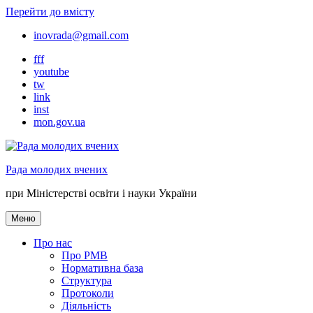
Перейти до вмісту
inovrada@gmail.com
fff
youtube
tw
link
inst
mon.gov.ua
Рада молодих вчених
при Міністерстві освіти і науки України
Меню
Про нас
Про РМВ
Нормативна база
Cтруктура
Протоколи
Діяльність