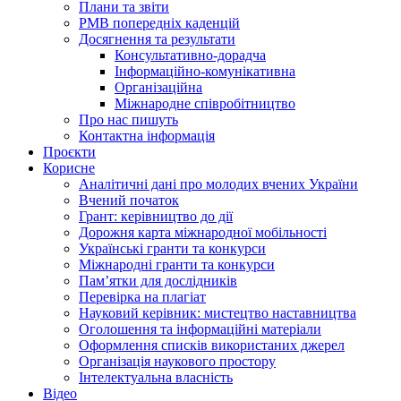
Плани та звіти
РМВ попередніх каденцій
Досягнення та результати
Консультативно-дорадча
Інформаційно-комунікативна
Організаційна
Міжнародне співробітництво
Про нас пишуть
Контактна інформація
Проєкти
Корисне
Аналітичні дані про молодих вчених України
Вчений початок
Грант: керівництво до дії
Дорожня карта міжнародної мобільності
Українські гранти та конкурси
Міжнародні гранти та конкурси
Памʼятки для дослідників
Перевірка на плагіат
Науковий керівник: мистецтво наставництва
Оголошення та інформаційні матеріали
Оформлення списків використаних джерел
Організація наукового простору
Інтелектуальна власність
Відео