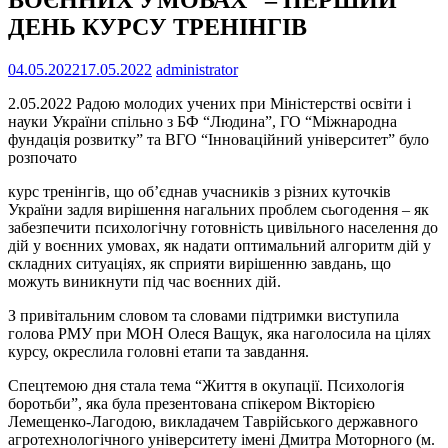
ДЕНЬ КУРСУ ТРЕНІНГІВ
04.05.2022
17.05.2022
administrator
2.05.2022 Радою молодих учених при Міністерстві освіти і
науки України спільно з БФ “Людина”, ГО “Міжнародна
фундація розвитку” та ВГО “Інноваційний університет” було
розпочато
курс тренінгів, що об’єднав учасників з різних куточків
України задля вирішення нагальних проблем сьогодення – як
забезпечити психологічну готовність цивільного населення до
дій у воєнних умовах, як надати оптимальний алгоритм дій у
складних ситуаціях, як сприяти вирішенню завдань, що
можуть виникнути під час воєнних дій.
З привітальним словом та словами підтримки виступила
голова РМУ при МОН Олеся Ващук, яка наголосила на цілях
курсу, окреслила головні етапи та завдання.
Спецтемою дня стала тема “Життя в окупації. Психологія
боротьби”, яка була презентована спікером Вікторією
Лемещенко-Лагодою, викладачем Таврійського державного
агротехнологічного університету імені Дмитра Моторного (м.