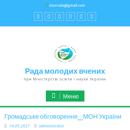
inovrada@gmail.com
Рада молодих вчених
при Міністерстві освіти і науки України
Меню
Громадське обговорення_МОН України
14.05.2021
administrator