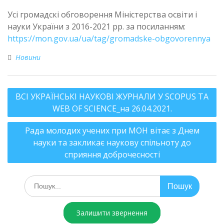
Усі громадскі обговорення Міністерства освіти і
науки України з 2016-2021 рр. за посиланням:
https://mon.gov.ua/ua/tag/gromadske-obgovorennya
Новини
ВСІ УКРАЇНСЬКІ НАУКОВІ ЖУРНАЛИ У SCOPUS ТА
WEB OF SCIENCE_на 26.04.2021.
Рада молодих учених при МОН вітає з Днем
науки та закликає наукову спільноту до
сприяння доброчесності
Залишити звернення