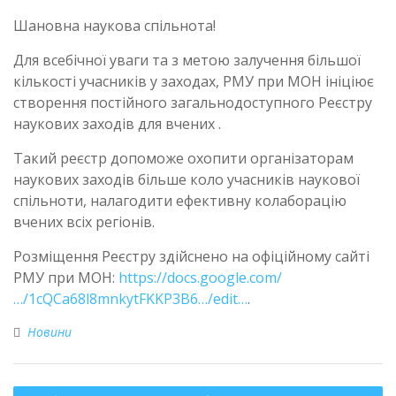
Шановна наукова спільнота!
Для всебічної уваги та з метою залучення більшої
кількості учасників у заходах, РМУ при МОН ініціює
створення постійного загальнодоступного Реєстру
наукових заходів для вчених .
Такий реєстр допоможе охопити організаторам
наукових заходів більше коло учасників наукової
спільноти, налагодити ефективну колаборацію
вчених всіх регіонів.
Розміщення Реєстру здійснено на офіційному сайті
РМУ при МОН:
https://docs.google.com/
…/1cQCa68l8mnkytFKKP3B6…/edit…
.
Новини