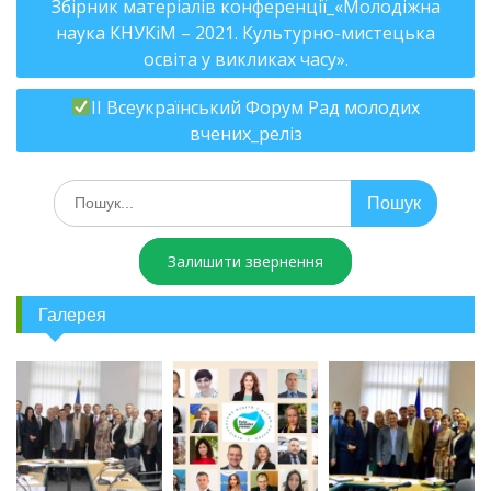
Збірник матеріалів конференції_«Молодіжна
наука КНУКіМ – 2021. Культурно-мистецька
освіта у викликах часу».
ІІ Всеукраїнський Форум Рад молодих
вчених_реліз
Залишити звернення
Галерея